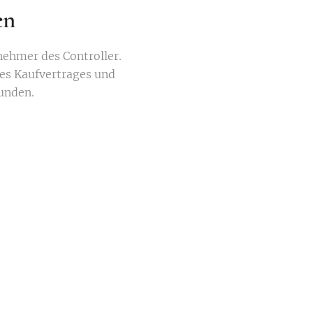
en
nehmer des Controller.
des Kaufvertrages und
unden.