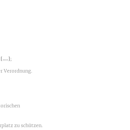
:
[….]
;
er Verordnung.
torischen
platz zu schützen.