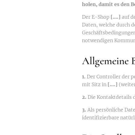
holen, damit es den B
Der E-Shop
[….]
auf d
Daten, welche durch d
Geschäftsbedingungen
notwendigen Kommuni
Allgemeine 
1.
Der Controller der 
mit Sitz in
[….]
(weiter
2.
Die Kontaktdetails 
3.
Als persönliche Date
identifizierbare natür