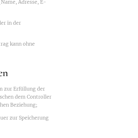
 (Name, Adresse, E-
er in der
rtrag kann ohne
en
m zur Erfüllung der
schen dem Controller
chen Beziehung;
auer zur Speicherung